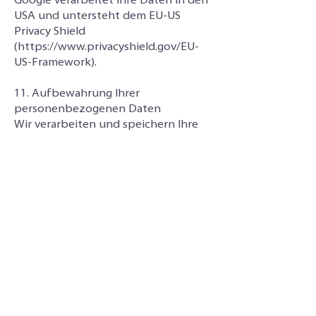
Google verarbeitet Ihre Daten in den
USA und untersteht dem EU-US
Privacy Shield
(
https://www.privacyshield.gov/EU-
US-Framework
).
11. Aufbewahrung Ihrer
personenbezogenen Daten
Wir verarbeiten und speichern Ihre
Daten, solange es für die Erfüllung
unserer vertraglichen und
gesetzlichen Pflichten erforderlich
ist. Sobald die Daten für die
Erfüllung vertraglicher oder
gesetzlicher Pflichten nicht mehr
erforderlich sind, werden diese
regelmässig gelöscht.
12. Sicherheit
Wir bedienen uns angemessener
technischer und organisatorischer